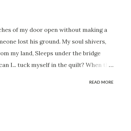
tches of my door open without making a
omeone lost his ground. My soul shivers,
rom my land, Sleeps under the bridge
an I... tuck myself in the quilt? When the
s they have built. I have to get up, Do
READ MORE
uestioning who am I? And, they start
s work out something, Take a resolution.
ges, And, just be human... From centuries
 or for better opportunities. But, not