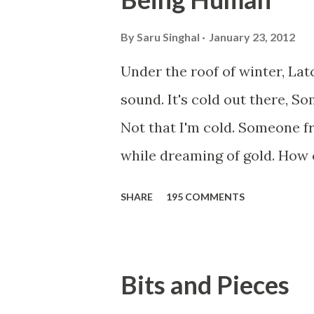
By
Saru Singhal
January 23, 2012
Under the roof of winter, La
sound. It's cold out there, S
Not that I'm cold. Someone f
while dreaming of gold. How c
winter storm is blowing, Hope
SHARE
195 COMMENTS
something... Before I start q
saying...'Humanity dies.' Let'
Walk across all kinds of brid
Bits and Pieces
people are migrating for work