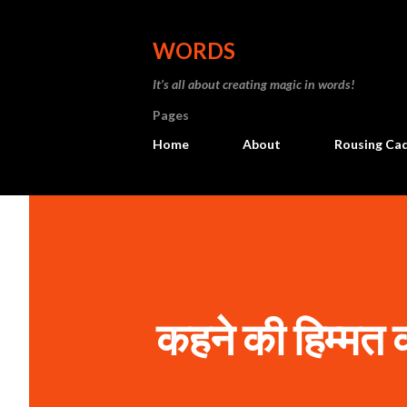
WORDS
It’s all about creating magic in words!
Pages
Home
About
Rousing Ca
कहने की हिम्मत क